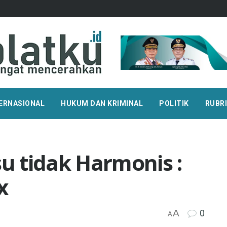
ERNASIONAL
HUKUM DAN KRIMINAL
POLITIK
RUBR
su tidak Harmonis :
x
A
0
A