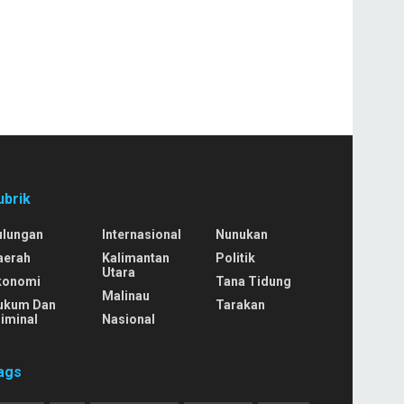
ubrik
ulungan
Internasional
Nunukan
aerah
Kalimantan
Politik
Utara
konomi
Tana Tidung
Malinau
ukum Dan
Tarakan
iminal
Nasional
ags