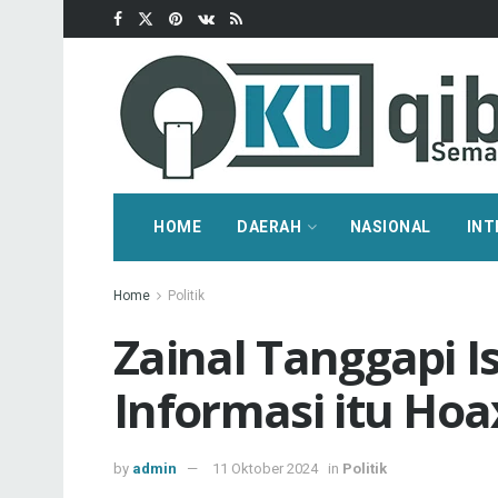
HOME
DAERAH
NASIONAL
INT
Home
Politik
Zainal Tanggapi I
Informasi itu Hoa
by
admin
11 Oktober 2024
in
Politik