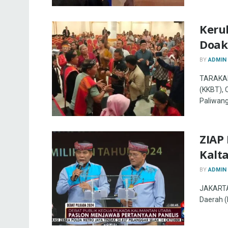
Keru
Doak
BY
ADMIN
TARAKAN 
(KKBT), 
Paliwang
ZIAP
Kalt
BY
ADMIN
JAKARTA 
Daerah (