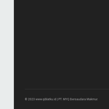
© 2023 www.qiblatku.id | PT. MYQ Bersaudara Makmur.