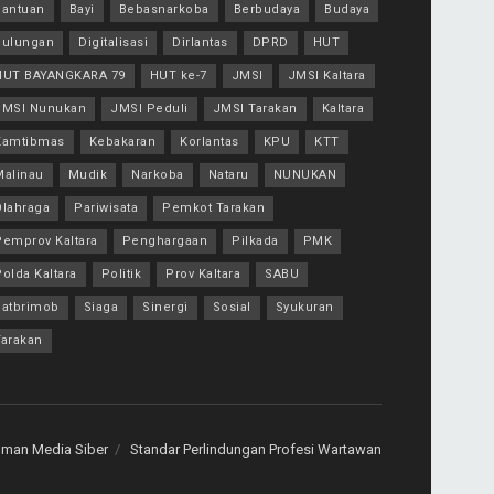
Bantuan
Bayi
Bebasnarkoba
Berbudaya
Budaya
Bulungan
Digitalisasi
Dirlantas
DPRD
HUT
HUT BAYANGKARA 79
HUT ke-7
JMSI
JMSI Kaltara
JMSI Nunukan
JMSI Peduli
JMSI Tarakan
Kaltara
Kamtibmas
Kebakaran
Korlantas
KPU
KTT
Malinau
Mudik
Narkoba
Nataru
NUNUKAN
Olahraga
Pariwisata
Pemkot Tarakan
Pemprov Kaltara
Penghargaan
Pilkada
PMK
olda Kaltara
Politik
Prov Kaltara
SABU
Satbrimob
Siaga
Sinergi
Sosial
Syukuran
Tarakan
man Media Siber
Standar Perlindungan Profesi Wartawan