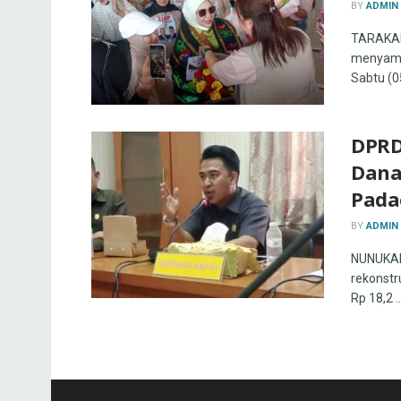
BY
ADMIN
TARAKAN 
menyamb
Sabtu (05
DPRD
Dana
Pada
BY
ADMIN
NUNUKAN 
rekonstr
Rp 18,2 ..