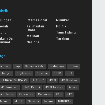
ubrik
ulungan
Internasional
Nunukan
aerah
Kalimantan
Politik
Utara
konomi
Tana Tidung
Malinau
ukum Dan
Tarakan
iminal
Nasional
ags
Bantuan
Bayi
Bebasnarkoba
Berbudaya
Budaya
Bulungan
Digitalisasi
Dirlantas
DPRD
HUT
HUT BAYANGKARA 79
HUT ke-7
JMSI
JMSI Kaltara
JMSI Nunukan
JMSI Peduli
JMSI Tarakan
Kaltara
Kamtibmas
Kebakaran
Korlantas
KPU
KTT
Malinau
Mudik
Narkoba
Nataru
NUNUKAN