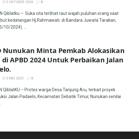
5 OKTOBER 2024
0
Qiblatku – Suka cita terlihat raut wajah puluhan orang saat
ut kedatangan Hj.Rahmawati di Bandara Juwata Tarakan,
/10/2024). ...
 Nunukan Minta Pemkab Alokasikan
 di APBD 2024 Untuk Perbaikan Jalan
elo.
9 MEI 2023
0
QiblatKU – Protes warga Desa Tanjung Aru, terkait proyek
uksi Jalan Padaelo, Kecamatan Sebatik Timur, Nunukan senilai
.