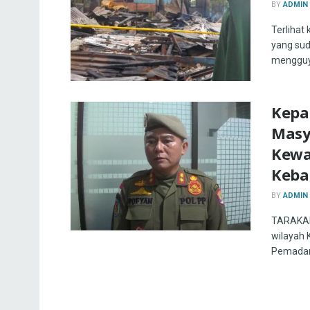
BY
ADMIN
Terliha
yang sud
mengguyu
Kepa
Masy
Kewa
Keba
BY
ADMIN
TARAKAN 
wilayah 
Pemadam