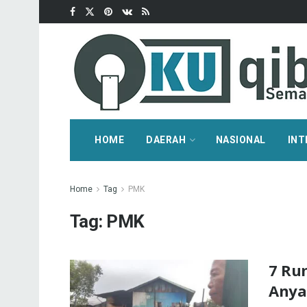
HOME
DAERAH
NASIONAL
INT
Home
Tag
PMK
Tag:
PMK
7 Ru
Anya