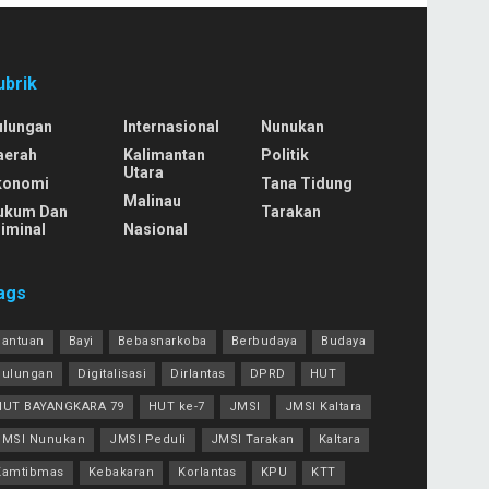
ubrik
ulungan
Internasional
Nunukan
aerah
Kalimantan
Politik
Utara
konomi
Tana Tidung
Malinau
ukum Dan
Tarakan
iminal
Nasional
ags
Bantuan
Bayi
Bebasnarkoba
Berbudaya
Budaya
Bulungan
Digitalisasi
Dirlantas
DPRD
HUT
HUT BAYANGKARA 79
HUT ke-7
JMSI
JMSI Kaltara
JMSI Nunukan
JMSI Peduli
JMSI Tarakan
Kaltara
Kamtibmas
Kebakaran
Korlantas
KPU
KTT