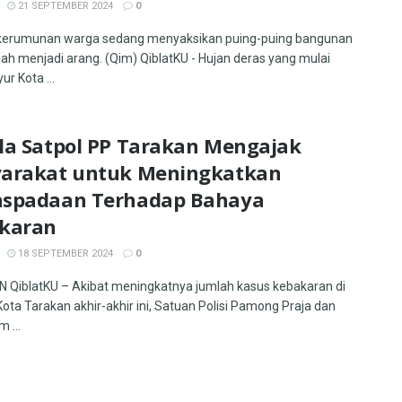
21 SEPTEMBER 2024
0
t kerumunan warga sedang menyaksikan puing-puing bangunan
ah menjadi arang. (Qim) QiblatKU - Hujan deras yang mulai
r Kota ...
la Satpol PP Tarakan Mengajak
arakat untuk Meningkatkan
spadaan Terhadap Bahaya
karan
18 SEPTEMBER 2024
0
QiblatKU – Akibat meningkatnya jumlah kasus kebakaran di
Kota Tarakan akhir-akhir ini, Satuan Polisi Pamong Praja dan
 ...