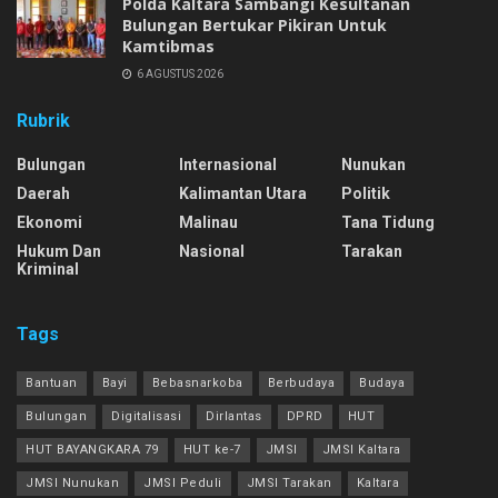
Polda Kaltara Sambangi Kesultanan
Bulungan Bertukar Pikiran Untuk
Kamtibmas
6 AGUSTUS 2026
Rubrik
Bulungan
Internasional
Nunukan
Daerah
Kalimantan Utara
Politik
Ekonomi
Malinau
Tana Tidung
Hukum Dan
Nasional
Tarakan
Kriminal
Tags
Bantuan
Bayi
Bebasnarkoba
Berbudaya
Budaya
Bulungan
Digitalisasi
Dirlantas
DPRD
HUT
HUT BAYANGKARA 79
HUT ke-7
JMSI
JMSI Kaltara
JMSI Nunukan
JMSI Peduli
JMSI Tarakan
Kaltara