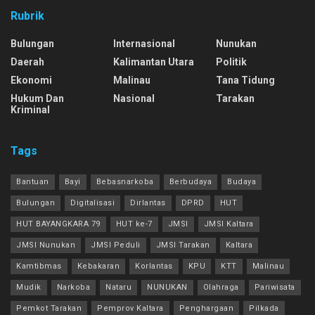
Rubrik
Bulungan
Internasional
Nunukan
Daerah
Kalimantan Utara
Politik
Ekonomi
Malinau
Tana Tidung
Hukum Dan
Nasional
Tarakan
Kriminal
Tags
Bantuan
Bayi
Bebasnarkoba
Berbudaya
Budaya
Bulungan
Digitalisasi
Dirlantas
DPRD
HUT
HUT BAYANGKARA 79
HUT ke-7
JMSI
JMSI Kaltara
JMSI Nunukan
JMSI Peduli
JMSI Tarakan
Kaltara
Kamtibmas
Kebakaran
Korlantas
KPU
KTT
Malinau
Mudik
Narkoba
Nataru
NUNUKAN
Olahraga
Pariwisata
Pemkot Tarakan
Pemprov Kaltara
Penghargaan
Pilkada