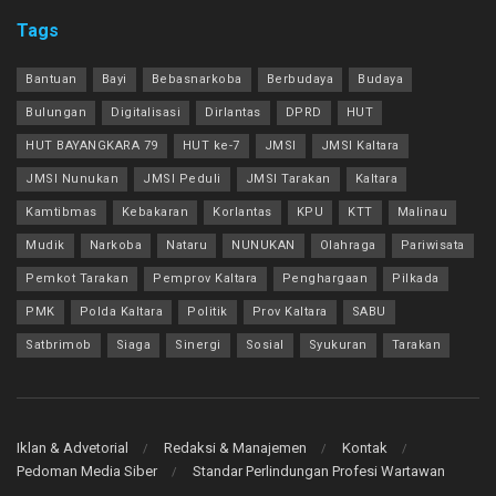
Tags
Bantuan
Bayi
Bebasnarkoba
Berbudaya
Budaya
Bulungan
Digitalisasi
Dirlantas
DPRD
HUT
HUT BAYANGKARA 79
HUT ke-7
JMSI
JMSI Kaltara
JMSI Nunukan
JMSI Peduli
JMSI Tarakan
Kaltara
Kamtibmas
Kebakaran
Korlantas
KPU
KTT
Malinau
Mudik
Narkoba
Nataru
NUNUKAN
Olahraga
Pariwisata
Pemkot Tarakan
Pemprov Kaltara
Penghargaan
Pilkada
PMK
Polda Kaltara
Politik
Prov Kaltara
SABU
Satbrimob
Siaga
Sinergi
Sosial
Syukuran
Tarakan
Iklan & Advetorial
Redaksi & Manajemen
Kontak
Pedoman Media Siber
Standar Perlindungan Profesi Wartawan