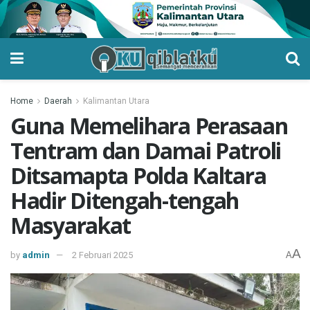
Home
Daerah
Kalimantan Utara
Guna Memelihara Perasaan
Tentram dan Damai Patroli
Ditsamapta Polda Kaltara
Hadir Ditengah-tengah
Masyarakat
A
by
admin
2 Februari 2025
A