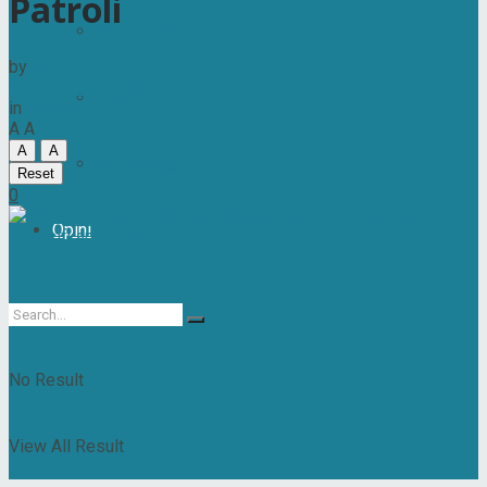
Patroli
Pendidikan
by
admin
12 Desember 2024
Ekonomi
in
Tarakan
A
A
A
A
Pariwisata
Reset
0
Opini
No Result
View All Result