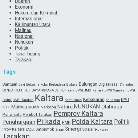
Daerah
Ekonomi
Hukum dan Kriminal
Internasional
Kalimantan Utara
Malinau
Nasional
Nunukan
Politik
Tana Tidung
Tarakan
Tags
Bulungan
Bantuan
Digitalisasi
Bayi
Bebasnarkoba
Berbudaya
Budaya
Dirlantas
DPRD
HUT
HUT BAYANGKARA 79
HUT ke-7
JMSI
JMSI Kaltara
JMSI Nunukan
JMSI
Kaltara
Kebakaran
KPU
Peduli
JMSI Tarakan
Kamtibmas
Korlantas
NUNUKAN
Nataru
Olahraga
Malinau
KTT
Mudik
Narkoba
Pemprov Kaltara
Pariwisata
Pemkot Tarakan
Pilkada
Polda Kaltara
Politik
Penghargaan
PMK
Sinergi
Prov Kaltara
Satbrimob
Sosial
SABU
Siaga
Syukuran
Tarakan