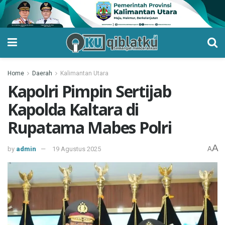
Home
Daerah
Kalimantan Utara
Kapolri Pimpin Sertijab
Kapolda Kaltara di
Rupatama Mabes Polri
A
by
admin
19 Agustus 2025
A