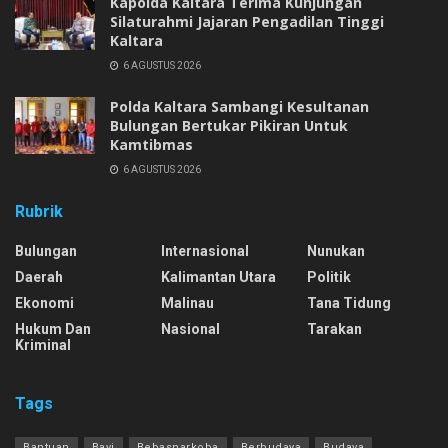
Kapolda Kaltara Terima Kunjungan
Silaturahmi Jajaran Pengadilan Tinggi
Kaltara
6 AGUSTUS 2026
Polda Kaltara Sambangi Kesultanan
Bulungan Bertukar Pikiran Untuk
Kamtibmas
6 AGUSTUS 2026
Rubrik
Bulungan
Internasional
Nunukan
Daerah
Kalimantan Utara
Politik
Ekonomi
Malinau
Tana Tidung
Hukum Dan
Nasional
Tarakan
Kriminal
Tags
Bantuan
Bayi
Bebasnarkoba
Berbudaya
Budaya