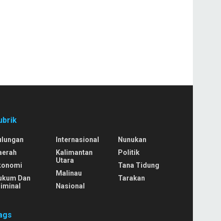
ubrik
ulungan
Internasional
Nunukan
aerah
Kalimantan
Politik
Utara
konomi
Tana Tidung
Malinau
ukum Dan
Tarakan
iminal
Nasional
ags