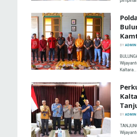
pimpinan
Pold
Bulu
Kamt
BY
ADMIN
BULUNGAN
Wijayanto
Kaltara...
Perku
Kalt
Tanj
BY
ADMIN
TANJUNG 
Wijayanto