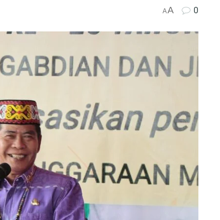
A
0
A