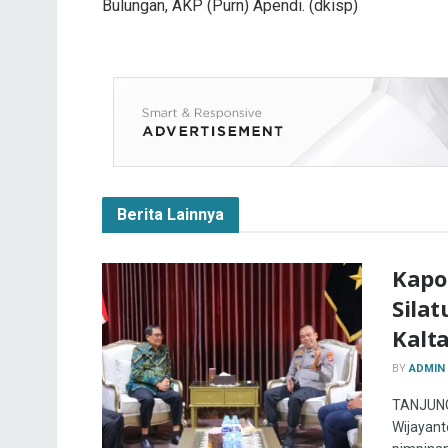
Bulungan, AKP (Purn) Apendi. (dkisp)
Berita Lainnya
Kapo
Silat
Kalt
BY
ADMIN
TANJUNG 
Wijayanto