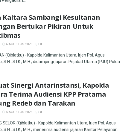
 Pengadilan...
a Kaltara Sambangi Kesultanan
ngan Bertukar Pikiran Untuk
ibmas
6 AGUSTUS 2026
0
 (Qiblatku) - Kapolda Kalimantan Utara, Irjen Pol. Agus
, S.H., S.I.K., M.H., didampingi jajaran Pejabat Utama (PJU) Polda
at Sinergi Antarinstansi, Kapolda
ara Terima Audiensi KPP Pratama
ung Redeb dan Tarakan
5 AGUSTUS 2026
0
SELOR (Qiblatku) - Kapolda Kalimantan Utara, Irjen Pol. Agus
, S.H., S.I.K., M.H., menerima audiensi jajaran Kantor Pelayanan