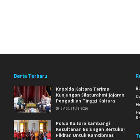
Berta Terbaru
R
Kapolda Kaltara Terima
B
Kunjungan Silaturahmi Jajaran
D
Pengadilan Tinggi Kaltara
E
6 AGUSTUS 2026
H
Kr
Polda Kaltara Sambangi
Kesultanan Bulungan Bertukar
Pikiran Untuk Kamtibmas
T