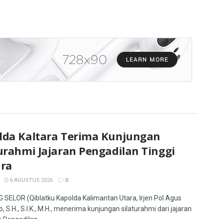
lda Kaltara Terima Kunjungan
urahmi Jajaran Pengadilan Tinggi
ara
6 AGUSTUS 2026
0
SELOR (Qiblatku Kapolda Kalimantan Utara, Irjen Pol Agus
, S.H., S.I.K., M.H., menerima kunjungan silaturahmi dari jajaran