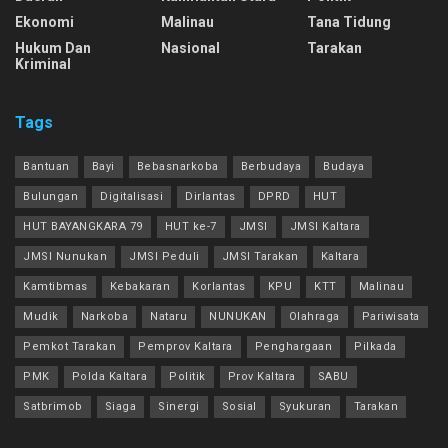
Ekonomi
Malinau
Tana Tidung
Hukum Dan
Nasional
Tarakan
Kriminal
Tags
Bantuan
Bayi
Bebasnarkoba
Berbudaya
Budaya
Bulungan
Digitalisasi
Dirlantas
DPRD
HUT
HUT BAYANGKARA 79
HUT ke-7
JMSI
JMSI Kaltara
JMSI Nunukan
JMSI Peduli
JMSI Tarakan
Kaltara
Kamtibmas
Kebakaran
Korlantas
KPU
KTT
Malinau
Mudik
Narkoba
Nataru
NUNUKAN
Olahraga
Pariwisata
Pemkot Tarakan
Pemprov Kaltara
Penghargaan
Pilkada
PMK
Polda Kaltara
Politik
Prov Kaltara
SABU
Satbrimob
Siaga
Sinergi
Sosial
Syukuran
Tarakan