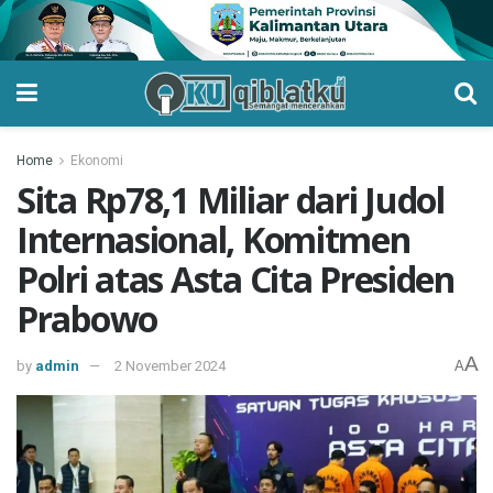
Home
Ekonomi
Sita Rp78,1 Miliar dari Judol
Internasional, Komitmen
Polri atas Asta Cita Presiden
Prabowo
A
by
admin
2 November 2024
A