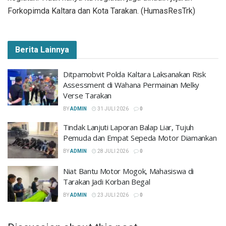
Forkopimda Kaltara dan Kota Tarakan. (HumasResTrk)
Berita Lainnya
Ditpamobvit Polda Kaltara Laksanakan Risk
Assessment di Wahana Permainan Melky
Verse Tarakan
BY
ADMIN
31 JULI 2026
0
Tindak Lanjuti Laporan Balap Liar, Tujuh
Pemuda dan Empat Sepeda Motor Diamankan
BY
ADMIN
28 JULI 2026
0
Niat Bantu Motor Mogok, Mahasiswa di
Tarakan Jadi Korban Begal
BY
ADMIN
23 JULI 2026
0