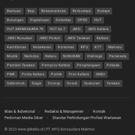
Bantuan
Bayi
Bebasnarkoba
Berbudaya
Budaya
Bulungan
Digitalisasi
Dirlantas
DPRD
HUT
HUT BAYANGKARA 79
HUT ke-7
JMSI
JMSI Kaltara
JMSI Nunukan
JMSI Peduli
JMSI Tarakan
Kaltara
Kamtibmas
Kebakaran
Korlantas
KPU
KTT
Malinau
Mudik
Narkoba
Nataru
NUNUKAN
Olahraga
Pariwisata
Pemkot Tarakan
Pemprov Kaltara
Penghargaan
Pilkada
PMK
Polda Kaltara
Politik
Prov Kaltara
SABU
Satbrimob
Siaga
Sinergi
Sosial
Syukuran
Tarakan
Iklan & Advetorial
Redaksi & Manajemen
Kontak
Pedoman Media Siber
Standar Perlindungan Profesi Wartawan
© 2023 www.qiblatku.id | PT. MYQ Bersaudara Makmur.