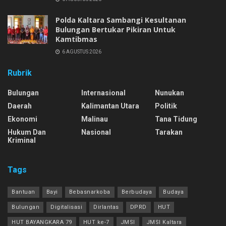
Polda Kaltara Sambangi Kesultanan
Bulungan Bertukar Pikiran Untuk
Kamtibmas
6 AGUSTUS 2026
Rubrik
Bulungan
Internasional
Nunukan
Daerah
Kalimantan Utara
Politik
Ekonomi
Malinau
Tana Tidung
Hukum Dan
Nasional
Tarakan
Kriminal
Tags
Bantuan
Bayi
Bebasnarkoba
Berbudaya
Budaya
Bulungan
Digitalisasi
Dirlantas
DPRD
HUT
HUT BAYANGKARA 79
HUT ke-7
JMSI
JMSI Kaltara