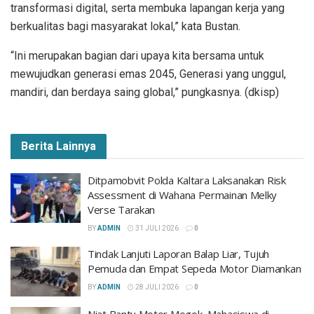
transformasi digital, serta membuka lapangan kerja yang
berkualitas bagi masyarakat lokal,” kata Bustan.
“Ini merupakan bagian dari upaya kita bersama untuk
mewujudkan generasi emas 2045, Generasi yang unggul,
mandiri, dan berdaya saing global,” pungkasnya. (dkisp)
Berita Lainnya
Ditpamobvit Polda Kaltara Laksanakan Risk
Assessment di Wahana Permainan Melky
Verse Tarakan
BY
ADMIN
31 JULI 2026
0
Tindak Lanjuti Laporan Balap Liar, Tujuh
Pemuda dan Empat Sepeda Motor Diamankan
BY
ADMIN
28 JULI 2026
0