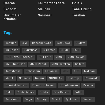
Daerah
Kalimantan Utara
Politik
Ekonomi
Malinau
Tana Tidung
Hukum Dan
Nasional
Tarakan
Kriminal
Tags
Bantuan
Bayi
Bebasnarkoba
Berbudaya
Budaya
Bulungan
Digitalisasi
Dirlantas
DPRD
HUT
HUT BAYANGKARA 79
HUT ke-7
JMSI
JMSI Kaltara
JMSI Nunukan
JMSI Peduli
JMSI Tarakan
Kaltara
Kamtibmas
Kebakaran
Korlantas
KPU
KTT
Malinau
Mudik
Narkoba
Nataru
NUNUKAN
Olahraga
Pariwisata
Pemkot Tarakan
Pemprov Kaltara
Penghargaan
Pilkada
PMK
Polda Kaltara
Politik
Prov Kaltara
SABU
Satbrimob
Siaga
Sinergi
Sosial
Syukuran
Tarakan