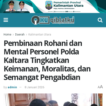
Home
Daerah
Kalimantan Utara
Pembinaan Rohani dan
Mental Personel Polda
Kaltara Tingkatkan
Keimanan, Moralitas, dan
Semangat Pengabdian
A
by
admin
8 Januari 2026
A