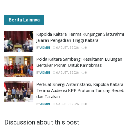
Berita Lainnya
Kapolda Kaltara Terima Kunjungan Silaturahmi
Jajaran Pengadilan Tinggi Kaltara
BY
ADMIN
6 AGUSTUS 2026
0
Polda Kaltara Sambangi Kesultanan Bulungan
Bertukar Pikiran Untuk Kamtibmas
BY
ADMIN
6 AGUSTUS 2026
0
Perkuat Sinergi Antarinstansi, Kapolda Kaltara
Terima Audiensi KPP Pratama Tanjung Redeb
dan Tarakan
BY
ADMIN
5 AGUSTUS 2026
0
Discussion about this post