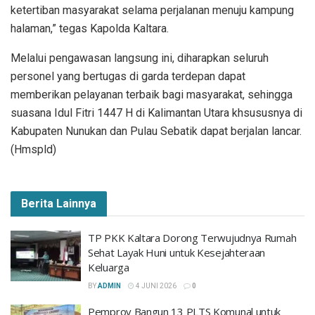
ketertiban masyarakat selama perjalanan menuju kampung
halaman,” tegas Kapolda Kaltara.
Melalui pengawasan langsung ini, diharapkan seluruh
personel yang bertugas di garda terdepan dapat
memberikan pelayanan terbaik bagi masyarakat, sehingga
suasana Idul Fitri 1447 H di Kalimantan Utara khsususnya di
Kabupaten Nunukan dan Pulau Sebatik dapat berjalan lancar.
(Hmspld)
Berita Lainnya
TP PKK Kaltara Dorong Terwujudnya Rumah
Sehat Layak Huni untuk Kesejahteraan
Keluarga
BY
ADMIN
4 JUNI 2026
0
Pemprov Bangun 13 PLTS Komunal untuk