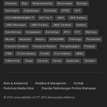
Bantuan
Bayi
Bebasnarkoba
Berbudaya
Budaya
Bulungan
Digitalisasi
Dirlantas
DPRD
HUT
HUT BAYANGKARA 79
HUT ke-7
JMSI
JMSI Kaltara
JMSI Nunukan
JMSI Peduli
JMSI Tarakan
Kaltara
Kamtibmas
Kebakaran
Korlantas
KPU
KTT
Malinau
Mudik
Narkoba
Nataru
NUNUKAN
Olahraga
Pariwisata
Pemkot Tarakan
Pemprov Kaltara
Penghargaan
Pilkada
PMK
Polda Kaltara
Politik
Prov Kaltara
SABU
Satbrimob
Siaga
Sinergi
Sosial
Syukuran
Tarakan
Iklan & Advetorial
Redaksi & Manajemen
Kontak
Pedoman Media Siber
Standar Perlindungan Profesi Wartawan
© 2023 www.qiblatku.id | PT. MYQ Bersaudara Makmur.