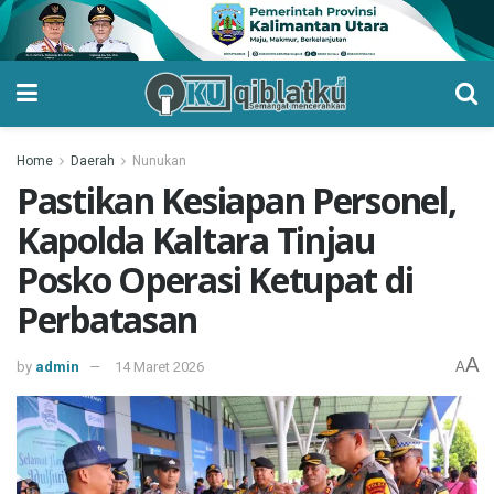
Home
Daerah
Nunukan
Pastikan Kesiapan Personel,
Kapolda Kaltara Tinjau
Posko Operasi Ketupat di
Perbatasan
A
by
admin
14 Maret 2026
A