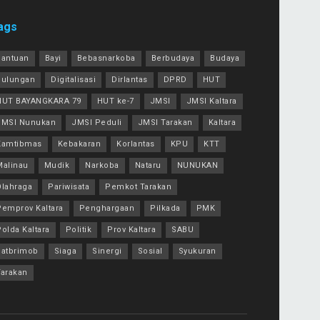
ags
Bantuan
Bayi
Bebasnarkoba
Berbudaya
Budaya
Bulungan
Digitalisasi
Dirlantas
DPRD
HUT
HUT BAYANGKARA 79
HUT ke-7
JMSI
JMSI Kaltara
JMSI Nunukan
JMSI Peduli
JMSI Tarakan
Kaltara
Kamtibmas
Kebakaran
Korlantas
KPU
KTT
Malinau
Mudik
Narkoba
Nataru
NUNUKAN
Olahraga
Pariwisata
Pemkot Tarakan
Pemprov Kaltara
Penghargaan
Pilkada
PMK
olda Kaltara
Politik
Prov Kaltara
SABU
Satbrimob
Siaga
Sinergi
Sosial
Syukuran
Tarakan