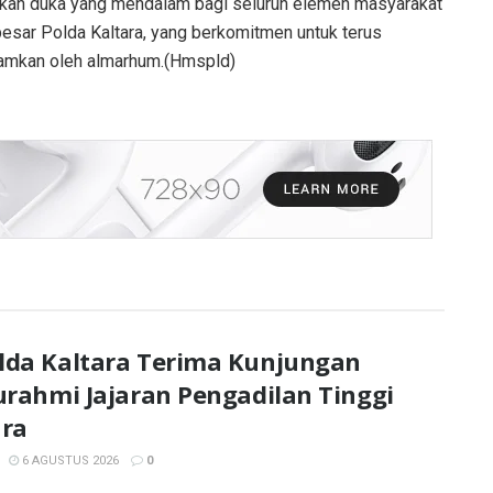
alkan duka yang mendalam bagi seluruh elemen masyarakat
a besar Polda Kaltara, yang berkomitmen untuk terus
namkan oleh almarhum.(Hmspld)
lda Kaltara Terima Kunjungan
urahmi Jajaran Pengadilan Tinggi
ara
6 AGUSTUS 2026
0