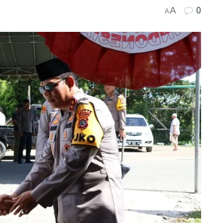
A
0
A