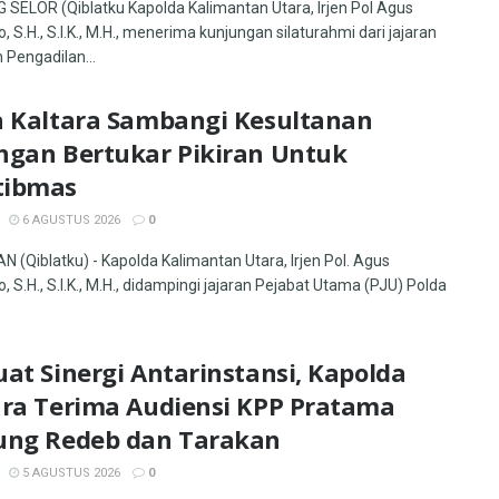
SELOR (Qiblatku Kapolda Kalimantan Utara, Irjen Pol Agus
, S.H., S.I.K., M.H., menerima kunjungan silaturahmi dari jajaran
 Pengadilan...
a Kaltara Sambangi Kesultanan
ngan Bertukar Pikiran Untuk
ibmas
6 AGUSTUS 2026
0
 (Qiblatku) - Kapolda Kalimantan Utara, Irjen Pol. Agus
, S.H., S.I.K., M.H., didampingi jajaran Pejabat Utama (PJU) Polda
at Sinergi Antarinstansi, Kapolda
ara Terima Audiensi KPP Pratama
ung Redeb dan Tarakan
5 AGUSTUS 2026
0