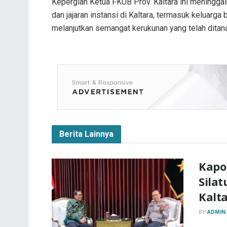
​Kepergian Ketua FKUB Prov. Kaltara ini meningg
dan jajaran instansi di Kaltara, termasuk keluarg
melanjutkan semangat kerukunan yang telah dita
Berita Lainnya
Kapo
Silat
Kalt
BY
ADMIN