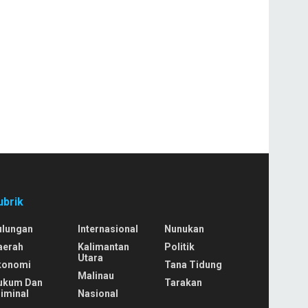
ubrik
ulungan
Internasional
Nunukan
aerah
Kalimantan
Politik
Utara
konomi
Tana Tidung
Malinau
ukum Dan
Tarakan
iminal
Nasional