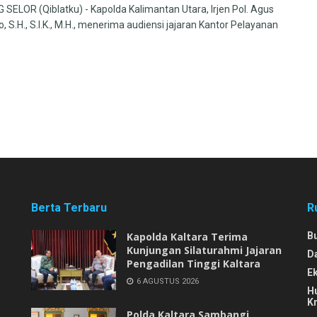
SELOR (Qiblatku) - Kapolda Kalimantan Utara, Irjen Pol. Agus
, S.H., S.I.K., M.H., menerima audiensi jajaran Kantor Pelayanan
Berta Terbaru
R
Kapolda Kaltara Terima
B
Kunjungan Silaturahmi Jajaran
D
Pengadilan Tinggi Kaltara
E
6 AGUSTUS 2026
H
Kr
Polda Kaltara Sambangi