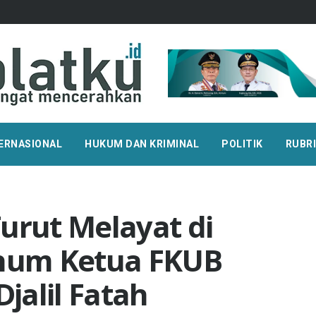
ERNASIONAL
HUKUM DAN KRIMINAL
POLITIK
RUBR
urut Melayat di
hum Ketua FKUB
Djalil Fatah