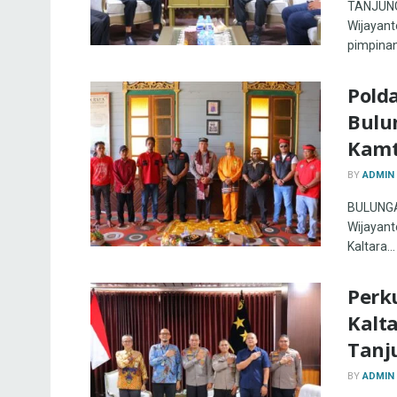
TANJUNG 
Wijayanto
pimpinan
Pold
Bulu
Kamt
BY
ADMIN
BULUNGAN
Wijayanto
Kaltara...
Perku
Kalt
Tanj
BY
ADMIN