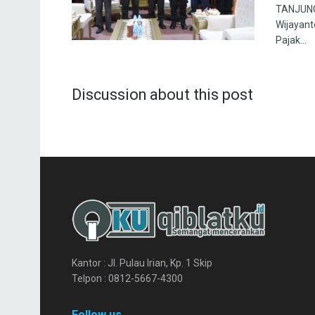
TANJUNG 
Wijayanto
Pajak...
Discussion about this post
Kantor : Jl. Pulau Irian, Kp. 1 Skip
Telpon : 0812-5667-4300
Follow us