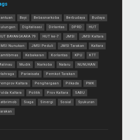
ags
Bantuan
Bayi
Bebasnarkoba
Berbudaya
Budaya
Bulungan
Digitalisasi
Dirlantas
DPRD
HUT
HUT BAYANGKARA 79
HUT ke-7
JMSI
JMSI Kaltara
JMSI Nunukan
JMSI Peduli
JMSI Tarakan
Kaltara
Kamtibmas
Kebakaran
Korlantas
KPU
KTT
Malinau
Mudik
Narkoba
Nataru
NUNUKAN
Olahraga
Pariwisata
Pemkot Tarakan
Pemprov Kaltara
Penghargaan
Pilkada
PMK
olda Kaltara
Politik
Prov Kaltara
SABU
Satbrimob
Siaga
Sinergi
Sosial
Syukuran
Tarakan