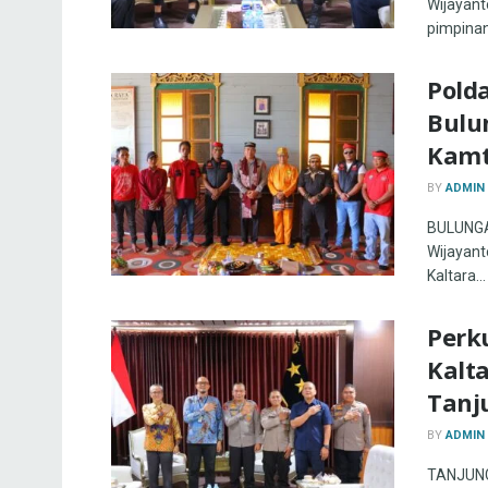
Wijayanto
pimpinan
Pold
Bulu
Kamt
BY
ADMIN
BULUNGAN
Wijayanto
Kaltara...
Perku
Kalt
Tanj
BY
ADMIN
TANJUNG 