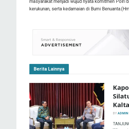
masyarakat menjadi wujud nyata komitmen Polri 
kerukunan, serta kedamaian di Bumi Benuanta.(H
Berita Lainnya
Kapo
Silat
Kalt
BY
ADMIN
TANJUNG 