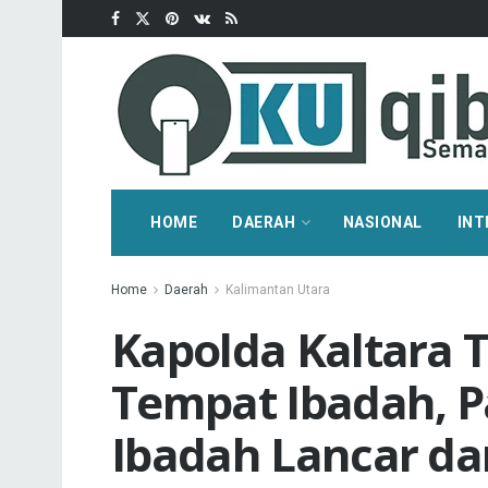
HOME
DAERAH
NASIONAL
INT
Home
Daerah
Kalimantan Utara
Kapolda Kaltara 
Tempat Ibadah, P
Ibadah Lancar d