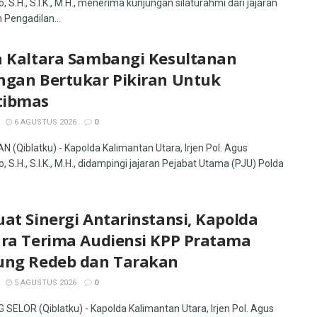
, S.H., S.I.K., M.H., menerima kunjungan silaturahmi dari jajaran
 Pengadilan...
a Kaltara Sambangi Kesultanan
ngan Bertukar Pikiran Untuk
ibmas
6 AGUSTUS 2026
0
 (Qiblatku) - Kapolda Kalimantan Utara, Irjen Pol. Agus
, S.H., S.I.K., M.H., didampingi jajaran Pejabat Utama (PJU) Polda
at Sinergi Antarinstansi, Kapolda
ara Terima Audiensi KPP Pratama
ung Redeb dan Tarakan
5 AGUSTUS 2026
0
SELOR (Qiblatku) - Kapolda Kalimantan Utara, Irjen Pol. Agus