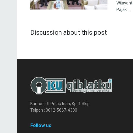
Wijayanto
Pajak...
Discussion about this post
Kantor : Jl. Pulau Irian, Kp. 1 Skip
Telpon : 0812-5667-4300
Follow us