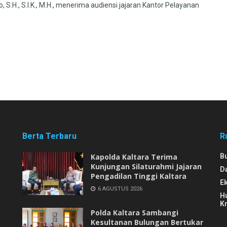
, S.H., S.I.K., M.H., menerima audiensi jajaran Kantor Pelayanan
Berta Terbaru
R
Kapolda Kaltara Terima
B
Kunjungan Silaturahmi Jajaran
D
Pengadilan Tinggi Kaltara
E
6 AGUSTUS 2026
H
Kr
Polda Kaltara Sambangi
Kesultanan Bulungan Bertukar