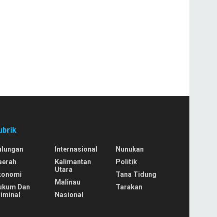
ubrik
ulungan
Internasional
Nunukan
aerah
Kalimantan
Politik
Utara
konomi
Tana Tidung
Malinau
ukum Dan
Tarakan
iminal
Nasional