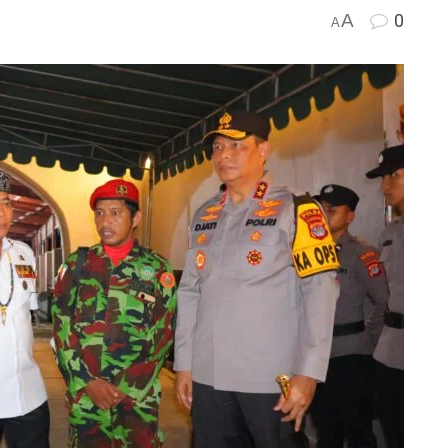
A
0
A