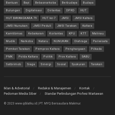
Bantuan
Bayi
Bebasnarkoba
Berbudaya
Budaya
Bulungan
Digitalisasi
Dirlantas
DPRD
HUT
HUT BAYANGKARA 79
HUT ke-7
JMSI
JMSI Kaltara
JMSI Nunukan
JMSI Peduli
JMSI Tarakan
Kaltara
Kamtibmas
Kebakaran
Korlantas
KPU
KTT
Malinau
Mudik
Narkoba
Nataru
NUNUKAN
Olahraga
Pariwisata
Pemkot Tarakan
Pemprov Kaltara
Penghargaan
Pilkada
PMK
Polda Kaltara
Politik
Prov Kaltara
SABU
Satbrimob
Siaga
Sinergi
Sosial
Syukuran
Tarakan
Iklan & Advetorial
Redaksi & Manajemen
Kontak
Pedoman Media Siber
Standar Perlindungan Profesi Wartawan
© 2023 www.qiblatku.id | PT. MYQ Bersaudara Makmur.