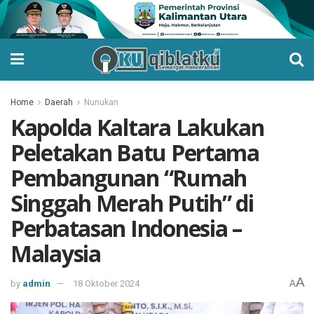
Home
Daerah
Nunukan
Kapolda Kaltara Lakukan
Peletakan Batu Pertama
Pembangunan “Rumah
Singgah Merah Putih” di
Perbatasan Indonesia –
Malaysia
A
by
admin
18 Oktober 2024
A