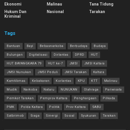
Ekonomi
Malinau
Tana Tidung
Hukum Dan
Nasional
Tarakan
Kriminal
Tags
Bantuan
Bayi
Bebasnarkoba
Berbudaya
Budaya
Bulungan
Digitalisasi
Dirlantas
DPRD
HUT
HUT BAYANGKARA 79
HUT ke-7
JMSI
JMSI Kaltara
JMSI Nunukan
JMSI Peduli
JMSI Tarakan
Kaltara
Kamtibmas
Kebakaran
Korlantas
KPU
KTT
Malinau
Mudik
Narkoba
Nataru
NUNUKAN
Olahraga
Pariwisata
Pemkot Tarakan
Pemprov Kaltara
Penghargaan
Pilkada
PMK
Polda Kaltara
Politik
Prov Kaltara
SABU
Satbrimob
Siaga
Sinergi
Sosial
Syukuran
Tarakan