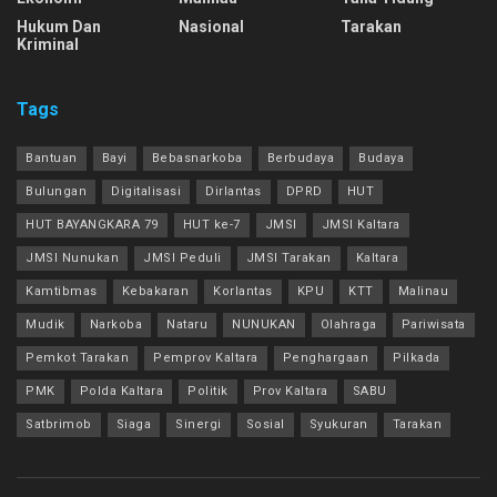
Hukum Dan
Nasional
Tarakan
Kriminal
Tags
Bantuan
Bayi
Bebasnarkoba
Berbudaya
Budaya
Bulungan
Digitalisasi
Dirlantas
DPRD
HUT
HUT BAYANGKARA 79
HUT ke-7
JMSI
JMSI Kaltara
JMSI Nunukan
JMSI Peduli
JMSI Tarakan
Kaltara
Kamtibmas
Kebakaran
Korlantas
KPU
KTT
Malinau
Mudik
Narkoba
Nataru
NUNUKAN
Olahraga
Pariwisata
Pemkot Tarakan
Pemprov Kaltara
Penghargaan
Pilkada
PMK
Polda Kaltara
Politik
Prov Kaltara
SABU
Satbrimob
Siaga
Sinergi
Sosial
Syukuran
Tarakan