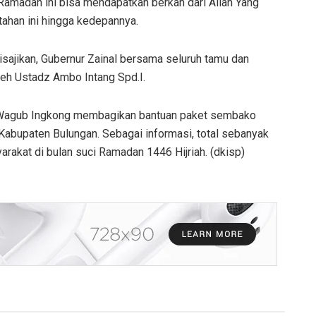
 Ramadan ini bisa mendapatkan berkah dari Allah Yang
ahan ini hingga kedepannya.
isajikan, Gubernur Zainal bersama seluruh tamu dan
eh Ustadz Ambo Intang Spd.I.
a Wagub Ingkong membagikan bantuan paket sembako
Kabupaten Bulungan. Sebagai informasi, total sebanyak
rakat di bulan suci Ramadan 1446 Hijriah. (dkisp)