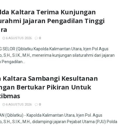
lda Kaltara Terima Kunjungan
urahmi Jajaran Pengadilan Tinggi
ara
6 AGUSTUS 2026
0
SELOR (Qiblatku Kapolda Kalimantan Utara, Irjen Pol Agus
, S.H., S.I.K., M.H., menerima kunjungan silaturahmi dari jajaran
 Pengadilan...
a Kaltara Sambangi Kesultanan
ngan Bertukar Pikiran Untuk
ibmas
6 AGUSTUS 2026
0
 (Qiblatku) - Kapolda Kalimantan Utara, Irjen Pol. Agus
, S.H., S.I.K., M.H., didampingi jajaran Pejabat Utama (PJU) Polda