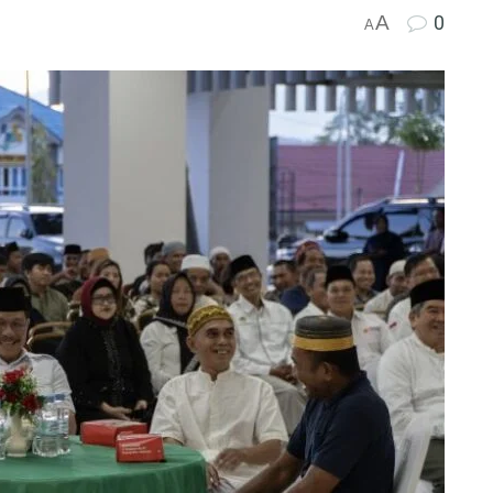
A
0
A