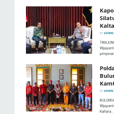
Kapo
Silat
Kalt
BY
ADMIN
TANJUNG 
Wijayanto
pimpinan
Pold
Bulu
Kamt
BY
ADMIN
BULUNGAN
Wijayanto
Kaltara...