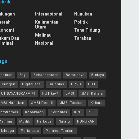
ubrik
ulungan
Internasional
Nunukan
aerah
Kalimantan
Politik
Utara
konomi
Tana Tidung
Malinau
ukum Dan
Tarakan
iminal
Nasional
ags
Bantuan
Bayi
Bebasnarkoba
Berbudaya
Budaya
Bulungan
Digitalisasi
Dirlantas
DPRD
HUT
HUT BAYANGKARA 79
HUT ke-7
JMSI
JMSI Kaltara
JMSI Nunukan
JMSI Peduli
JMSI Tarakan
Kaltara
Kamtibmas
Kebakaran
Korlantas
KPU
KTT
Malinau
Mudik
Narkoba
Nataru
NUNUKAN
Olahraga
Pariwisata
Pemkot Tarakan