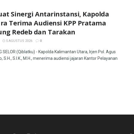
at Sinergi Antarinstansi, Kapolda
ara Terima Audiensi KPP Pratama
ung Redeb dan Tarakan
5 AGUSTUS 2026
0
SELOR (Qiblatku) - Kapolda Kalimantan Utara, Irjen Pol. Agus
, S.H., S.I.K., M.H., menerima audiensi jajaran Kantor Pelayanan