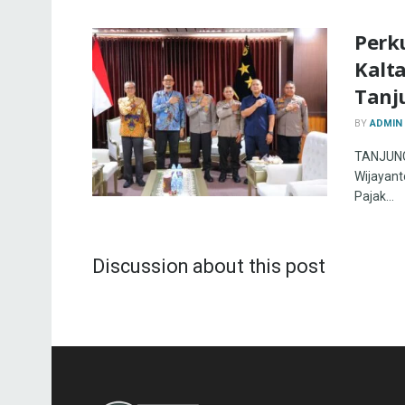
Perku
Kalt
Tanj
BY
ADMIN
TANJUNG 
Wijayanto
Pajak...
Discussion about this post