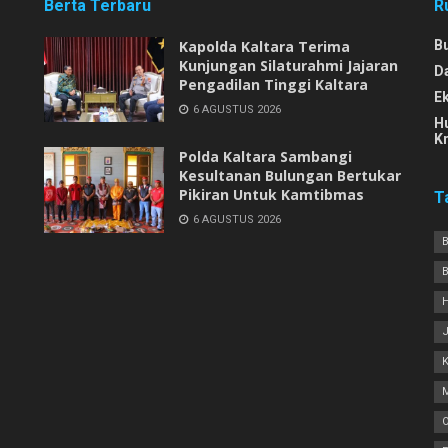
Berta Terbaru
R
Kapolda Kaltara Terima
B
Kunjungan Silaturahmi Jajaran
D
Pengadilan Tinggi Kaltara
E
6 AGUSTUS 2026
H
Kr
Polda Kaltara Sambangi
Kesultanan Bulungan Bertukar
Pikiran Untuk Kamtibmas
T
6 AGUSTUS 2026