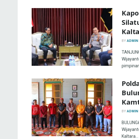
Kapo
Silat
Kalt
BY
ADMIN
TANJUNG 
Wijayanto
pimpinan
Pold
Bulu
Kamt
BY
ADMIN
BULUNGAN
Wijayanto
Kaltara...