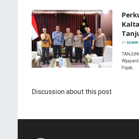
Perku
Kalt
Tanj
BY
ADMIN
TANJUNG 
Wijayanto
Pajak...
Discussion about this post