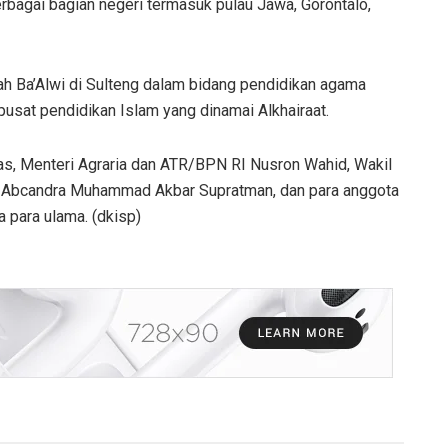
rbagai bagian negeri termasuk pulau Jawa, Gorontalo,
dah Ba’Alwi di Sulteng dalam bidang pendidikan agama
sat pendidikan Islam yang dinamai Alkhairaat.
as, Menteri Agraria dan ATR/BPN RI Nusron Wahid, Wakil
 Abcandra Muhammad Akbar Supratman, dan para anggota
 para ulama. (dkisp)