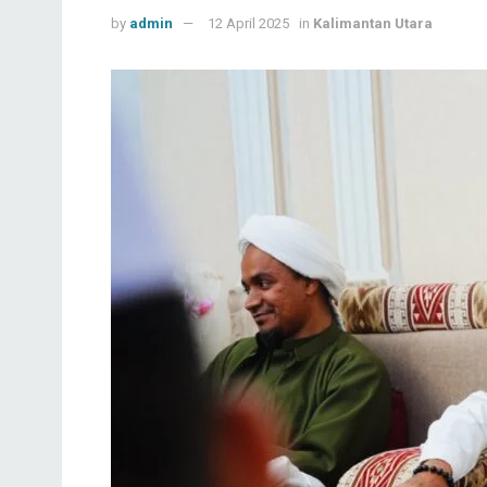
by
admin
12 April 2025
in
Kalimantan Utara