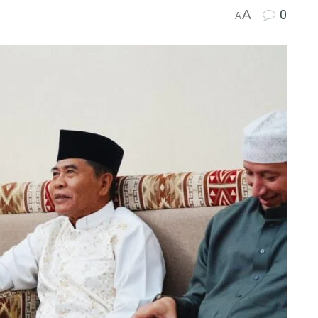
A
0
A