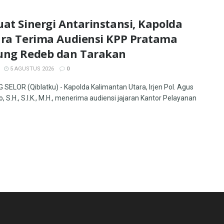
at Sinergi Antarinstansi, Kapolda
ara Terima Audiensi KPP Pratama
ung Redeb dan Tarakan
5 AGUSTUS 2026
0
SELOR (Qiblatku) - Kapolda Kalimantan Utara, Irjen Pol. Agus
, S.H., S.I.K., M.H., menerima audiensi jajaran Kantor Pelayanan