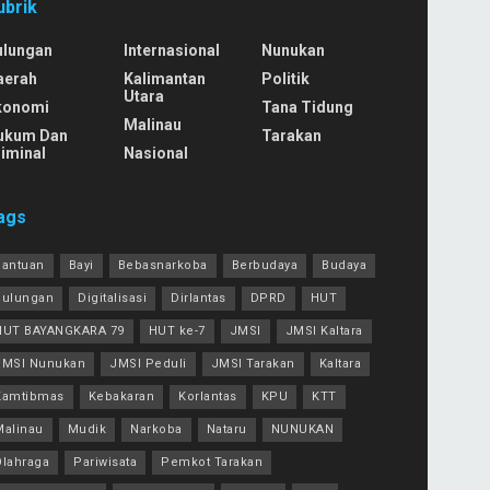
ubrik
ulungan
Internasional
Nunukan
aerah
Kalimantan
Politik
Utara
konomi
Tana Tidung
Malinau
ukum Dan
Tarakan
iminal
Nasional
ags
Bantuan
Bayi
Bebasnarkoba
Berbudaya
Budaya
Bulungan
Digitalisasi
Dirlantas
DPRD
HUT
HUT BAYANGKARA 79
HUT ke-7
JMSI
JMSI Kaltara
JMSI Nunukan
JMSI Peduli
JMSI Tarakan
Kaltara
Kamtibmas
Kebakaran
Korlantas
KPU
KTT
Malinau
Mudik
Narkoba
Nataru
NUNUKAN
Olahraga
Pariwisata
Pemkot Tarakan