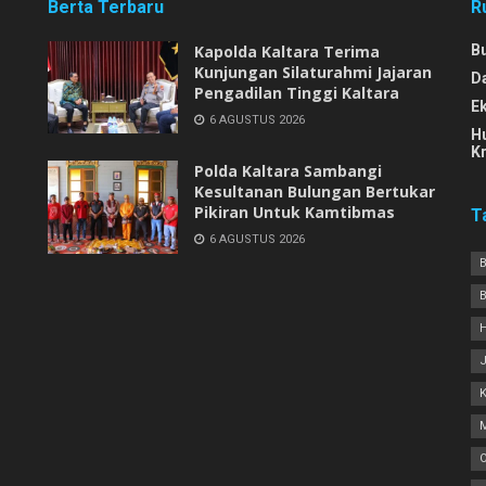
Berta Terbaru
R
Kapolda Kaltara Terima
B
Kunjungan Silaturahmi Jajaran
D
Pengadilan Tinggi Kaltara
E
6 AGUSTUS 2026
H
Kr
Polda Kaltara Sambangi
Kesultanan Bulungan Bertukar
Pikiran Untuk Kamtibmas
T
6 AGUSTUS 2026