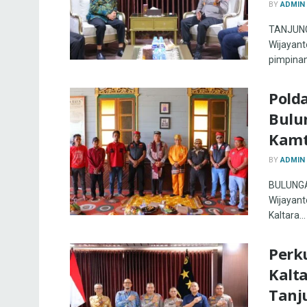
BY
ADMIN
TANJUNG 
Wijayanto
pimpinan
Pold
Bulu
Kamt
BY
ADMIN
BULUNGAN
Wijayanto
Kaltara...
Perku
Kalt
Tanj