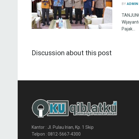
BY
ADMIN
TANJUNG 
Wijayanto
Pajak...
Discussion about this post
Kantor : Jl. Pulau Irian, Kp. 1 Skip
Telpon : 0812-5667-4300