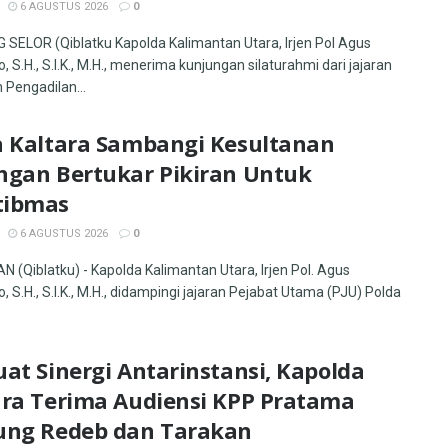
6 AGUSTUS 2026
0
SELOR (Qiblatku Kapolda Kalimantan Utara, Irjen Pol Agus
, S.H., S.I.K., M.H., menerima kunjungan silaturahmi dari jajaran
 Pengadilan...
a Kaltara Sambangi Kesultanan
ngan Bertukar Pikiran Untuk
ibmas
6 AGUSTUS 2026
0
 (Qiblatku) - Kapolda Kalimantan Utara, Irjen Pol. Agus
, S.H., S.I.K., M.H., didampingi jajaran Pejabat Utama (PJU) Polda
at Sinergi Antarinstansi, Kapolda
ara Terima Audiensi KPP Pratama
ung Redeb dan Tarakan