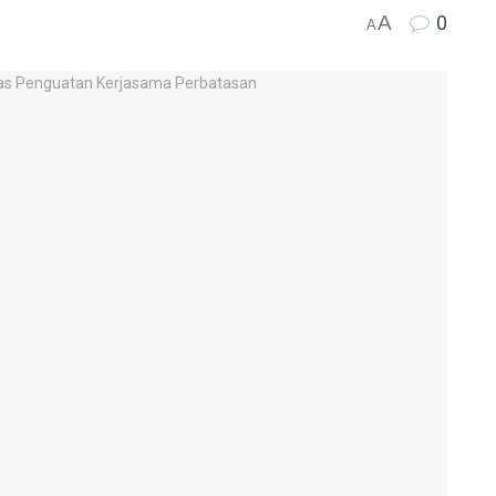
A
0
A