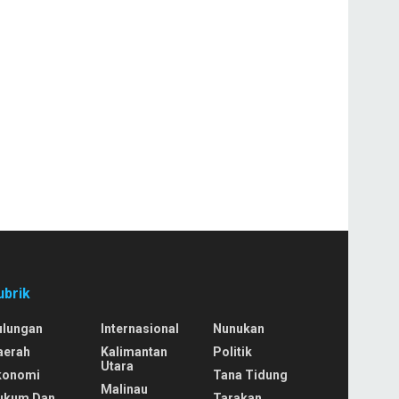
ubrik
ulungan
Internasional
Nunukan
aerah
Kalimantan
Politik
Utara
konomi
Tana Tidung
Malinau
ukum Dan
Tarakan