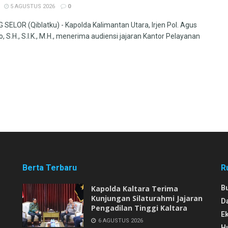
5 AGUSTUS 2026
0
SELOR (Qiblatku) - Kapolda Kalimantan Utara, Irjen Pol. Agus
, S.H., S.I.K., M.H., menerima audiensi jajaran Kantor Pelayanan
Berta Terbaru
R
Kapolda Kaltara Terima
B
Kunjungan Silaturahmi Jajaran
D
Pengadilan Tinggi Kaltara
E
6 AGUSTUS 2026
H