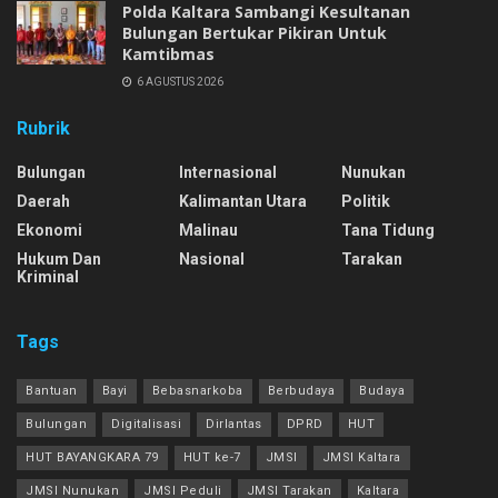
Polda Kaltara Sambangi Kesultanan
Bulungan Bertukar Pikiran Untuk
Kamtibmas
6 AGUSTUS 2026
Rubrik
Bulungan
Internasional
Nunukan
Daerah
Kalimantan Utara
Politik
Ekonomi
Malinau
Tana Tidung
Hukum Dan
Nasional
Tarakan
Kriminal
Tags
Bantuan
Bayi
Bebasnarkoba
Berbudaya
Budaya
Bulungan
Digitalisasi
Dirlantas
DPRD
HUT
HUT BAYANGKARA 79
HUT ke-7
JMSI
JMSI Kaltara
JMSI Nunukan
JMSI Peduli
JMSI Tarakan
Kaltara